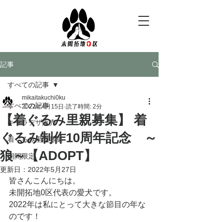
記事
すべての記事
mikaitakuchi0ku
すべての記事
2022年4月15日
読了時間: 2分
【着ぐるみ里親募集】 着
キャラデザ販売
ぐるみ制作10周年記念 ～
着ぐるみ里親募集
狼～【ADOPT】
期間限定
更新日：
2022年5月27日
皆さんこんにちは。
未開拓地0区代表の愛犬です。
2022年は私にとって大きな節目の年な
のです！