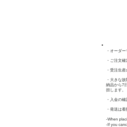
​・オーダ
・ご注文確
・受注生産
・大きな故
納品から7
担します。
・入金の確
・発送は着
-When placi
-If you can