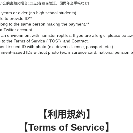
ない公的書類の場合は2点(各種保険証、国民年金手帳など)
 years or older (no high school students)
le to provide ID**
long to the same person making the payment.**
a Twitter account.
 an environment with hamster reptiles. If you are allergic, please be aw
 to the Terms of Service (“TOS”) and Contract.
nt-issued ID with photo (ex: driver's license, passport, etc.)
ment-issued IDs without photo (ex: insurance card, national pension b
【利用規約】
【Terms of Service】