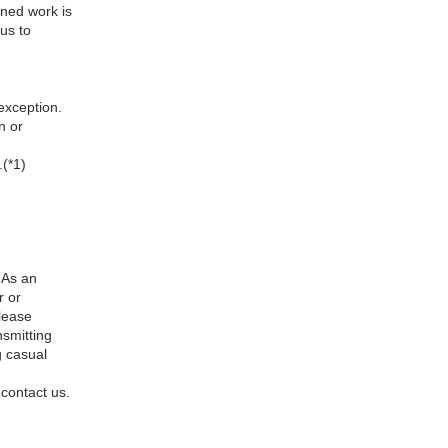
oned work is
 us to
exception.
n or
.(*1)
. As an
r or
Please
nsmitting
g casual
 contact us.