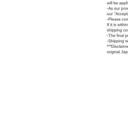
will be appl
-As our pro
our “Accept
-Please con
If it is wit
shipping cos
-The final 
-Shipping wi
***Disclaim
original Ja