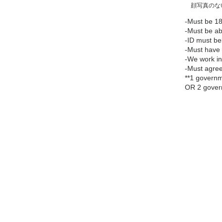
​ 顔写真の
-Must be 18
-Must be ab
-ID must be
-Must have 
-We work in
-Must agree
**1 governme
OR 2 govern