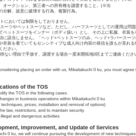
、オークション、第三者への所有権を譲渡すること。(※3)
の分解、故意に破壊する行為、複製行為。
ラストにおいては制限をしておりません。
バースーツやペットスーツなど。ただし、ハーフスーツとしての運用は問
てペットスーツをインナー（ボディ扱い）とし、その上に私服、衣装を
項に該当しません。「ヘッド+ペットスーツのみ、ヘッド+ラバースーツ
や衣装を着ていてもセンシティブな成人向け内容の発信を誰もが見れる
ください。
むを得ない理由で手放す、譲渡する場合一度未開拓地0区までご連絡くださ
considering placing an order with us, Mikaitakuchi 0 ku, you must agree 
ications of the TOS
fy the TOS in the following cases.
 changes in business operations within Mikaitakuchi 0 ku
 techniques, prices, installation and removal of options)
he law, restrictions, and to maintain security.
illegal and dangerous activities.
opment, Improvement, and Update of Services
uchi 0 ku, we will continue pursuing the development of new technique