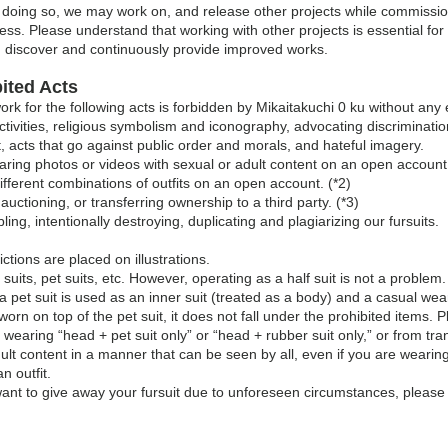
n doing so, we may work on, and release other projects while commissi
gress. Please understand that working with other projects is essential for
 discover and continuously provide improved works.
bited Acts
ork for the following acts is forbidden by Mikaitakuchi 0 ku without any 
activities, religious symbolism and iconography, advocating discriminatio
 acts that go against public order and morals, and hateful imagery.
haring photos or videos with sexual or adult content on an open account
ifferent combinations of outfits on an open account. (*2)
 auctioning, or transferring ownership to a third party. (*3)
ing, intentionally destroying, duplicating and plagiarizing our fursuits.
ictions are placed on illustrations.
suits, pet suits, etc. However, operating as a half suit is not a problem
 a pet suit is used as an inner suit (treated as a body) and a casual wea
orn on top of the pet suit, it does not fall under the prohibited items. 
 wearing “head + pet suit only” or “head + rubber suit only,” or from tra
dult content in a manner that can be seen by all, even if you are wearin
n outfit.
 want to give away your fursuit due to unforeseen circumstances, please