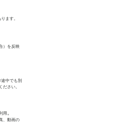
あります。
合）を反映
作途中でも別
ください。
。
利用
真、動画の