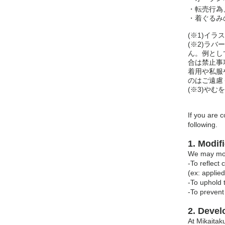
・転売行為
・着ぐるみ
(※1)イ
(※2)ラ
ん。例とし
合は禁止事
着用や私服
のはご遠慮
(※3)や
If you are 
following.
1. Modif
We may modi
-To reflect
(ex: applied
-To uphold t
-To prevent 
2. Devel
At Mikaitak