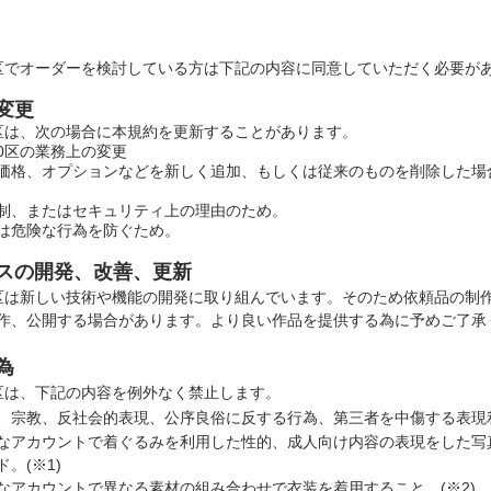
区でオーダーを検討している方は下記の内容に同意していただく必要が
の変更
区は、次の場合に本規約を更新することがあります。
0区の業務上の変更
格、オプションなどを新しく追加、もしくは従来のものを削除した場
制、またはセキュリティ上の理由のため。
は危険な行為を防ぐため。
ビスの開発、改善、更新
区は新しい技術や機能の開発に取り組んでいます。そのため依頼品の制
作、公開する場合があります。より良い作品を提供する為に予めご了承
為
区は、下記の内容を例外なく禁止します。
、宗教、反社会的表現、公序良俗に反する行為、第三者を中傷する表現
なアカウントで着ぐるみを利用した性的、成人向け内容の表現をした写
。(※1)
なアカウントで異なる素材の組み合わせで衣装を着用すること。(※2)