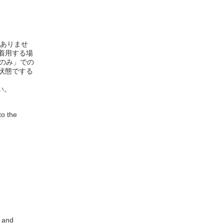
題ありませ
着用する場
のみ」での
状態でする
い。
to the
s and