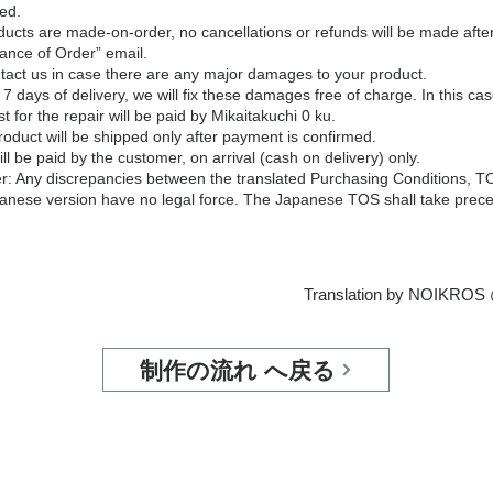
ied.
ducts are made-on-order, no cancellations or refunds will be made aft
ance of Order” email.
tact us in case there are any major damages to your product.
hin 7 days of delivery, we will fix these damages free of charge. In this ca
t for the repair will be paid by Mikaitakuchi 0 ku.
product will be shipped only after payment is confirmed.
ll be paid by the customer, on arrival (cash on delivery) only.
er: Any discrepancies between the translated Purchasing Conditions, T
panese version have no legal force. The Japanese TOS shall take prece
Translation by NOIKROS
Translation by NOIKRO
制作の流れ へ戻る