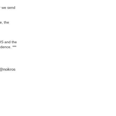
er we send
se, the
OS and the
dence. ***
 @noikros
S @noikros