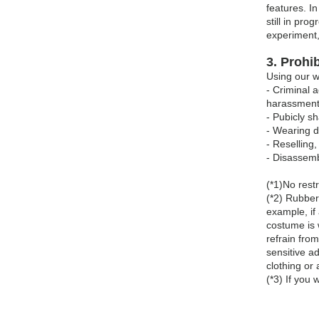
features. I
still in pro
experiment,
3. Prohi
Using our w
- Criminal 
harassment,
- Pubicly s
- Wearing d
- Reselling,
- Disassembl
(*1)No restr
(*2) Rubber 
example, if
costume is w
refrain from
sensitive a
clothing or a
(*3) If you