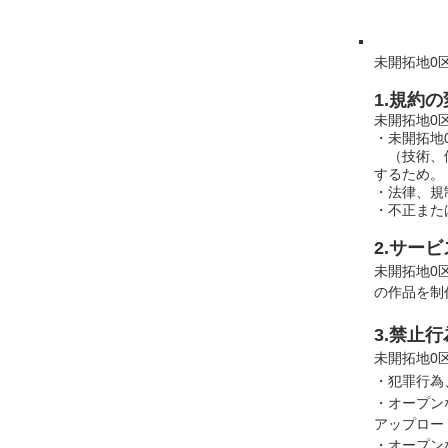
未開拓地0
1.規約
未開拓地0
・未開拓地
（技術、価
するため。
・法律、規
・不正また
2.サー
未開拓地0
の作品を制
3.禁止行
未開拓地0
・犯罪行為
・オープン
アップロード
・オープン