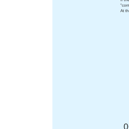
"con
At t
0