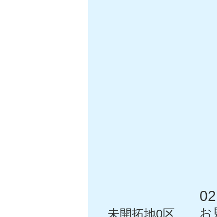
0
2
お
未開拓地0区