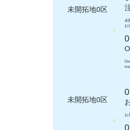
未開拓地0区
未
お
0
O
Onc
mai
0
未開拓地0区
お
0