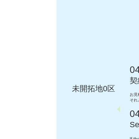
0
契
未開拓地0区
お見
それ
0
Se
If t