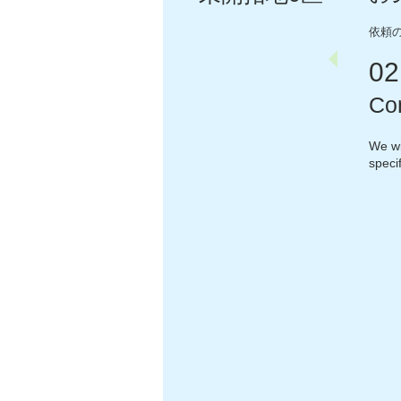
依頼
0
2
Con
We wi
speci