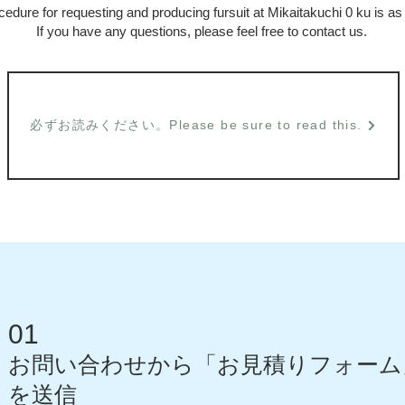
edure for requesting and producing fursuit at Mikaitakuchi 0 ku is as 
If you have any questions, please feel free to contact us.
必ずお読みください。Please be sure to read this.
01
お問
い合わせ
から「お見積りフォー
ム
を
送信